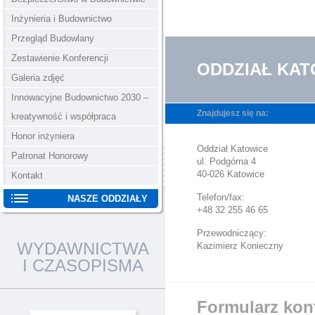
Inżynieria i Budownictwo
Przegląd Budowlany
Zestawienie Konferencji
ODDZIAŁ KAT
Galeria zdjęć
Innowacyjne Budownictwo 2030 –
Znajdujesz się na:
kreatywność i współpraca
STRONA 
Honor inżyniera
Oddział Katowice
Patronat Honorowy
ul. Podgórna 4
40-026 Katowice
Kontakt
Telefon/fax:
NASZE ODDZIAŁY
+48 32 255 46 65
Przewodniczący:
WYDAWNICTWA
Kazimierz Konieczny
I CZASOPISMA
Formularz kon