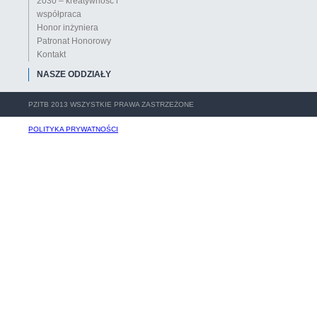
2030 – kreatywność i
współpraca
Honor inżyniera
Patronat Honorowy
Kontakt
NASZE ODDZIAŁY
PZITB 2013 WSZYSTKIE PRAWA ZASTRZEŻONE
POLITYKA PRYWATNOŚCI