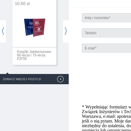
10,50 zł
186,84 zł
Książki Jubileuszowe
Prenumerata
80-lecia i 75-lecia
Przeglądu
PZITB
Budowlanego
ZOBACZ WIĘCEJ POZYCJI
* Wypełniając formularz 
Związek Inżynierów i Tec
Warszawa, e-mail: apotera
jeśli o nią pytam. Moje d
niezbędny do ustalenia, 
usunięcia lub ograniczeni